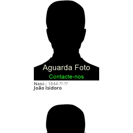
Nasc.:
1844-??-??
João Isidoro