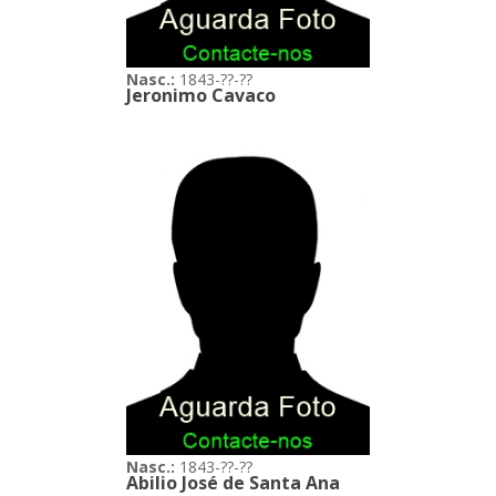
Nasc.:
1843-??-??
Jeronimo Cavaco
Nasc.:
1843-??-??
Abilio José de Santa Ana