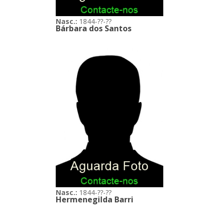
Nasc.:
1844-??-??
Bárbara dos Santos
Nasc.:
1844-??-??
Hermenegilda Barri