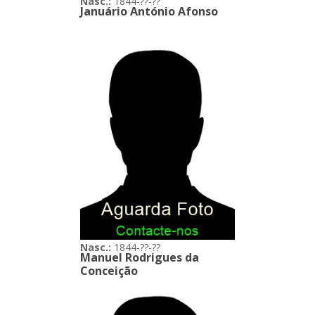
Nasc.:
1844-??-??
Januário António Afonso
Nasc.:
1844-??-??
Manuel Rodrigues da
Conceição