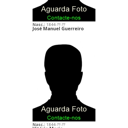
Nasc.:
1844-??-??
José Manuel Guerreiro
Nasc.:
1844-??-??