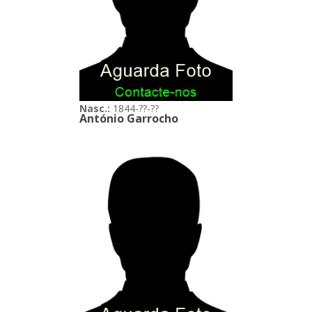
Nasc.:
1844-??-??
António Garrocho