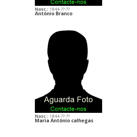
Nasc.:
1844-??-??
António Branco
Nasc.:
1844-??-??
Maria António calhegas