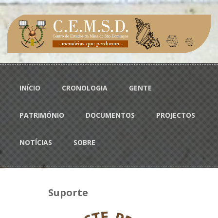
Passar para o conteúdo principal
Menu principal
INÍCIO
CRONOLOGIA
GENTE
PATRIMÓNIO
DOCUMENTOS
PROJECTOS
NOTÍCIAS
SOBRE
Suporte