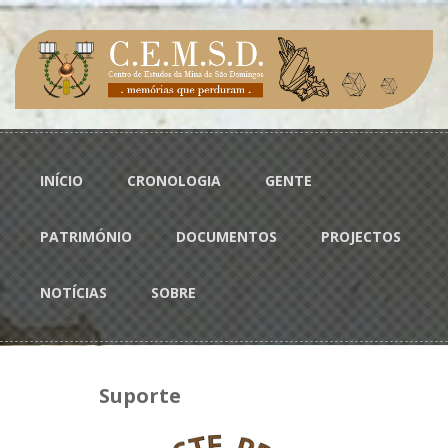
Passar para o conteúdo principal
Menu principal
INÍCIO
CRONOLOGIA
GENTE
PATRIMÓNIO
DOCUMENTOS
PROJECTOS
NOTÍCIAS
SOBRE
Suporte