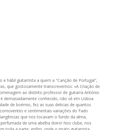
o e hábil guitarrista a quem a "Canção de Portugal",
avras, que gostosamente transcrevemos: «A Criação de
homenagem ao distinto professor de guitarra António
ome é demasiadamente conhecido, não sé em Lisboa
ade de boémio, fez as suas delicias de quantos
as comoventes e sentimentais variações do Fado
plangências que nos tocavam o fundo da alma,
e perfumada de uma abelha doiro! Nos clube, nos
em toda a parte, enfim, onde o muito guitarrista