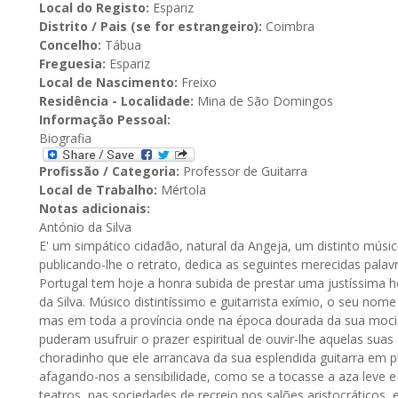
Local do Registo:
Espariz
Distrito / Pais (se for estrangeiro):
Coimbra
Concelho:
Tábua
Freguesia:
Espariz
Local de Nascimento:
Freixo
Residência - Localidade:
Mina de São Domingos
Informação Pessoal:
Biografia
Profissão / Categoria:
Professor de Guitarra
Local de Trabalho:
Mértola
Notas adicionais:
António da Silva
E' um simpático cidadão, natural da Angeja, um distinto músic
publicando-lhe o retrato, dedica as seguintes merecidas pal
Portugal tem hoje a honra subida de prestar uma justíssima 
da Silva. Músico distintíssimo e guitarrista exímio, o seu n
mas em toda a província onde na época dourada da sua mocid
puderam usufruir o prazer espiritual de ouvir-lhe aquelas su
choradinho que ele arrancava da sua esplendida guitarra em 
afagando-nos a sensibilidade, como se a tocasse a aza leve 
teatros, nas sociedades de recreio nos salões aristocráticos, 