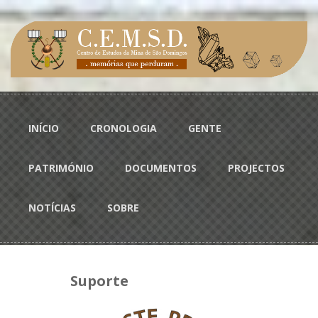
Passar para o conteúdo principal
Menu principal
INÍCIO
CRONOLOGIA
GENTE
PATRIMÓNIO
DOCUMENTOS
PROJECTOS
NOTÍCIAS
SOBRE
Suporte