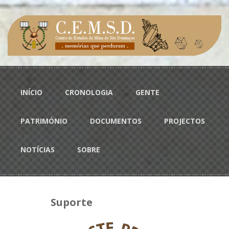
Passar para o conteúdo principal
Menu principal
INÍCIO
CRONOLOGIA
GENTE
PATRIMÓNIO
DOCUMENTOS
PROJECTOS
NOTÍCIAS
SOBRE
Suporte