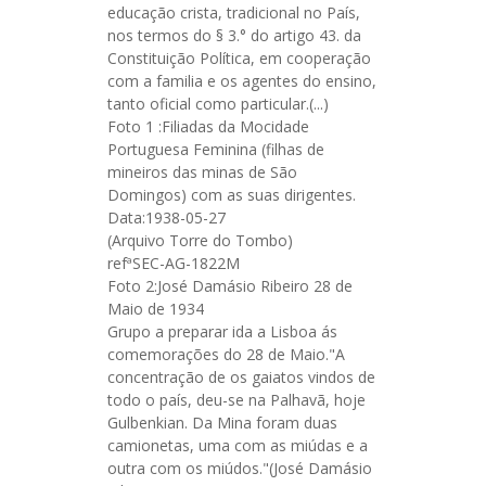
educação crista, tradicional no País,
nos termos do § 3.° do artigo 43. da
Constituição Política, em cooperação
com a familia e os agentes do ensino,
tanto oficial como particular.(...)
Foto 1 :Filiadas da Mocidade
Portuguesa Feminina (filhas de
mineiros das minas de São
Domingos) com as suas dirigentes.
Data:1938-05-27
(Arquivo Torre do Tombo)
refªSEC-AG-1822M
Foto 2:José Damásio Ribeiro 28 de
Maio de 1934
Grupo a preparar ida a Lisboa ás
comemorações do 28 de Maio."A
concentração de os gaiatos vindos de
todo o país, deu-se na Palhavã, hoje
Gulbenkian. Da Mina foram duas
camionetas, uma com as miúdas e a
outra com os miúdos."(José Damásio