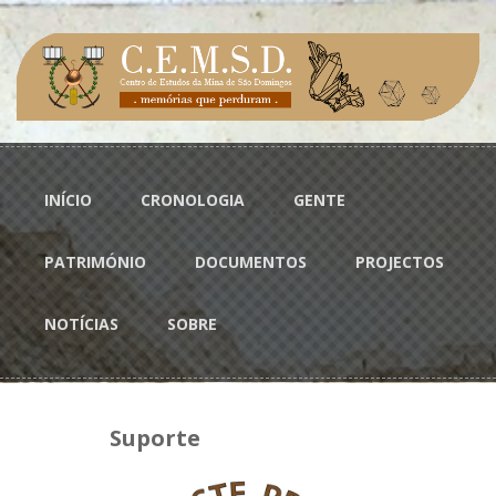
Passar para o conteúdo principal
Menu principal
INÍCIO
CRONOLOGIA
GENTE
PATRIMÓNIO
DOCUMENTOS
PROJECTOS
NOTÍCIAS
SOBRE
Suporte