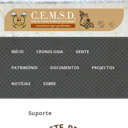
Passar para o conteúdo principal
Menu principal
INÍCIO
CRONOLOGIA
GENTE
PATRIMÓNIO
DOCUMENTOS
PROJECTOS
NOTÍCIAS
SOBRE
Suporte