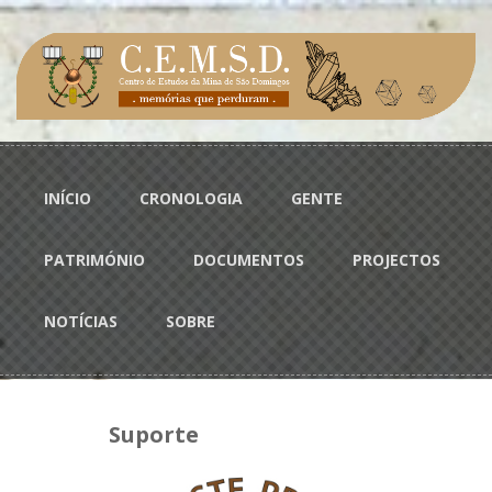
Passar para o conteúdo principal
Menu principal
INÍCIO
CRONOLOGIA
GENTE
PATRIMÓNIO
DOCUMENTOS
PROJECTOS
NOTÍCIAS
SOBRE
Suporte