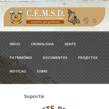
Passar para o conteúdo principal
Menu principal
INÍCIO
CRONOLOGIA
GENTE
PATRIMÓNIO
DOCUMENTOS
PROJECTOS
NOTÍCIAS
SOBRE
Suporte