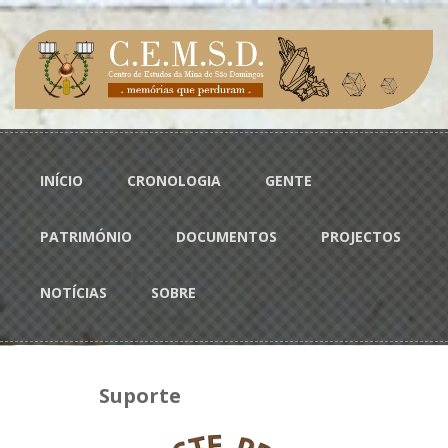
Passar para o conteúdo principal
Menu principal
INÍCIO
CRONOLOGIA
GENTE
PATRIMÓNIO
DOCUMENTOS
PROJECTOS
NOTÍCIAS
SOBRE
Suporte