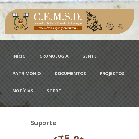
Passar para o conteúdo principal
Menu principal
INÍCIO
CRONOLOGIA
GENTE
PATRIMÓNIO
DOCUMENTOS
PROJECTOS
NOTÍCIAS
SOBRE
Suporte