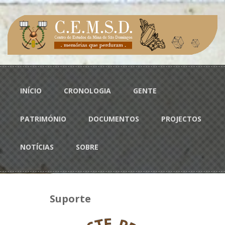
Passar para o conteúdo principal
Menu principal
INÍCIO
CRONOLOGIA
GENTE
PATRIMÓNIO
DOCUMENTOS
PROJECTOS
NOTÍCIAS
SOBRE
Suporte