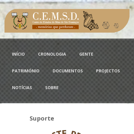
Passar para o conteúdo principal
Menu principal
INÍCIO
CRONOLOGIA
GENTE
PATRIMÓNIO
DOCUMENTOS
PROJECTOS
NOTÍCIAS
SOBRE
Suporte