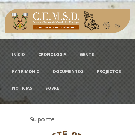
Passar para o conteúdo principal
Menu principal
INÍCIO
CRONOLOGIA
GENTE
PATRIMÓNIO
DOCUMENTOS
PROJECTOS
NOTÍCIAS
SOBRE
Suporte