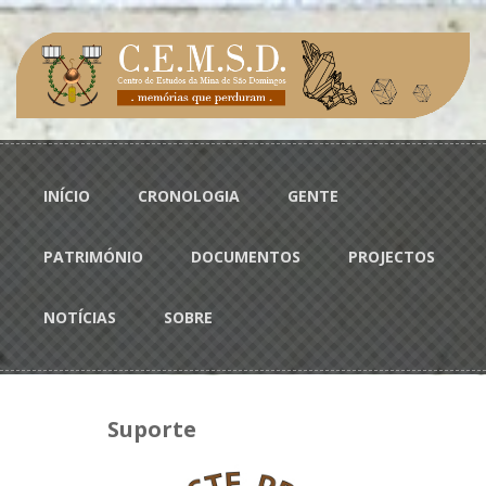
Passar para o conteúdo principal
Menu principal
INÍCIO
CRONOLOGIA
GENTE
PATRIMÓNIO
DOCUMENTOS
PROJECTOS
NOTÍCIAS
SOBRE
Suporte