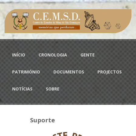
Passar para o conteúdo principal
Menu principal
INÍCIO
CRONOLOGIA
GENTE
PATRIMÓNIO
DOCUMENTOS
PROJECTOS
NOTÍCIAS
SOBRE
Suporte