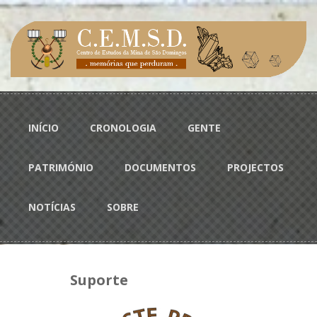
Passar para o conteúdo principal
Menu principal
INÍCIO
CRONOLOGIA
GENTE
PATRIMÓNIO
DOCUMENTOS
PROJECTOS
NOTÍCIAS
SOBRE
Suporte