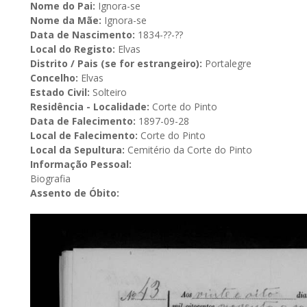
Nome do Pai:
Ignora-se
Nome da Mãe:
Ignora-se
Data de Nascimento:
1834-??-??
Local do Registo:
Elvas
Distrito / Pais (se for estrangeiro):
Portalegre
Concelho:
Elvas
Estado Civil:
Solteiro
Residência - Localidade:
Corte do Pinto
Data de Falecimento:
1897-09-28
Local de Falecimento:
Corte do Pinto
Local da Sepultura:
Cemitério da Corte do Pinto
Informação Pessoal:
Biografia
Assento de Óbito: