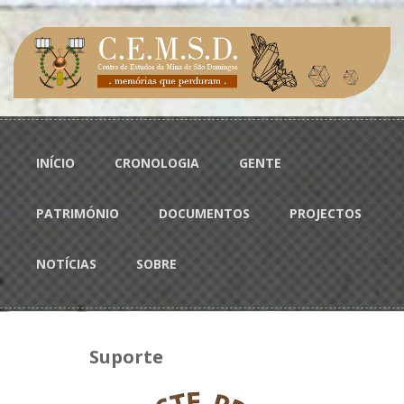
Passar para o conteúdo principal
Menu principal
INÍCIO
CRONOLOGIA
GENTE
PATRIMÓNIO
DOCUMENTOS
PROJECTOS
NOTÍCIAS
SOBRE
Suporte