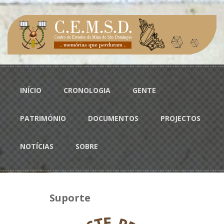
Passar para o conteúdo principal
Menu principal
INÍCIO
CRONOLOGIA
GENTE
PATRIMÓNIO
DOCUMENTOS
PROJECTOS
NOTÍCIAS
SOBRE
Suporte