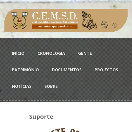
Passar para o conteúdo principal
Menu principal
INÍCIO
CRONOLOGIA
GENTE
PATRIMÓNIO
DOCUMENTOS
PROJECTOS
NOTÍCIAS
SOBRE
Suporte