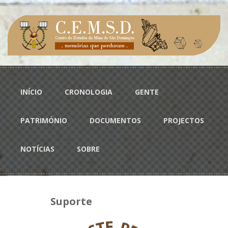
Passar para o conteúdo principal
Menu principal
INÍCIO
CRONOLOGIA
GENTE
PATRIMÓNIO
DOCUMENTOS
PROJECTOS
NOTÍCIAS
SOBRE
Suporte