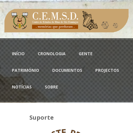
Passar para o conteúdo principal
Menu principal
INÍCIO
CRONOLOGIA
GENTE
PATRIMÓNIO
DOCUMENTOS
PROJECTOS
NOTÍCIAS
SOBRE
Suporte