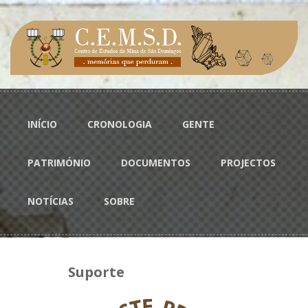
Passar para o conteúdo principal
Menu principal
INÍCIO
CRONOLOGIA
GENTE
PATRIMÓNIO
DOCUMENTOS
PROJECTOS
NOTÍCIAS
SOBRE
Suporte