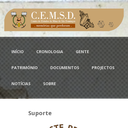
Passar para o conteúdo principal
Menu principal
INÍCIO
CRONOLOGIA
GENTE
PATRIMÓNIO
DOCUMENTOS
PROJECTOS
NOTÍCIAS
SOBRE
Suporte