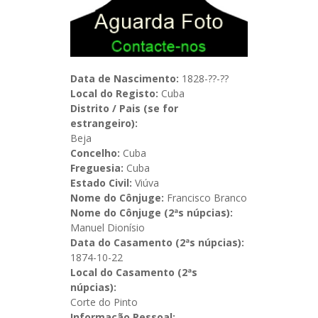
Data de Nascimento:
1828-??-??
Local do Registo:
Cuba
Distrito / Pais (se for
estrangeiro):
Beja
Concelho:
Cuba
Freguesia:
Cuba
Estado Civil:
Viúva
Nome do Cônjuge:
Francisco Branco
Nome do Cônjuge (2ªs núpcias):
Manuel Dionísio
Data do Casamento (2ªs núpcias):
1874-10-22
Local do Casamento (2ªs
núpcias):
Corte do Pinto
Informação Pessoal: