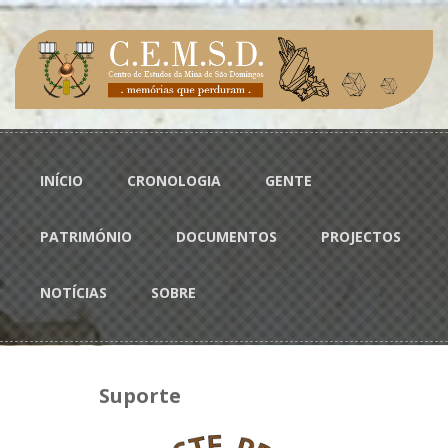
Passar para o conteúdo principal
Menu principal
INÍCIO
CRONOLOGIA
GENTE
PATRIMÓNIO
DOCUMENTOS
PROJECTOS
NOTÍCIAS
SOBRE
Suporte