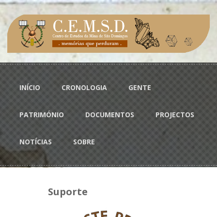
Passar para o conteúdo principal
Menu principal
INÍCIO
CRONOLOGIA
GENTE
PATRIMÓNIO
DOCUMENTOS
PROJECTOS
NOTÍCIAS
SOBRE
Suporte