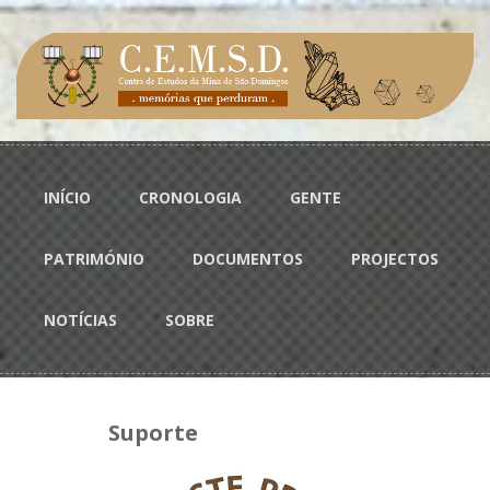
Passar para o conteúdo principal
Menu principal
INÍCIO
CRONOLOGIA
GENTE
PATRIMÓNIO
DOCUMENTOS
PROJECTOS
NOTÍCIAS
SOBRE
Suporte