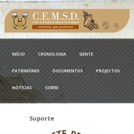
Passar para o conteúdo principal
Menu principal
INÍCIO
CRONOLOGIA
GENTE
PATRIMÓNIO
DOCUMENTOS
PROJECTOS
NOTÍCIAS
SOBRE
Suporte