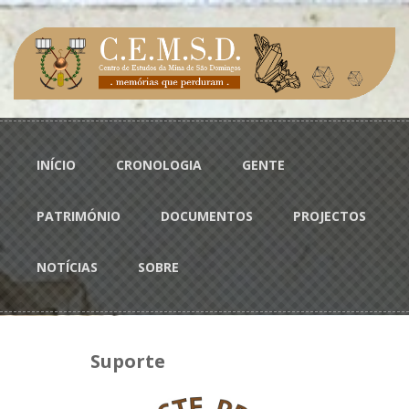
Passar para o conteúdo principal
Menu principal
INÍCIO
CRONOLOGIA
GENTE
PATRIMÓNIO
DOCUMENTOS
PROJECTOS
NOTÍCIAS
SOBRE
Suporte