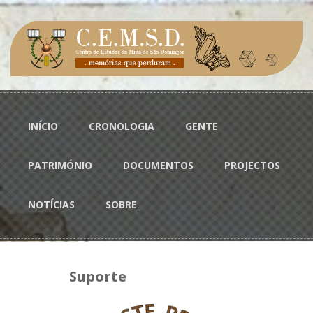
Passar para o conteúdo principal
Menu principal
INÍCIO
CRONOLOGIA
GENTE
PATRIMÓNIO
DOCUMENTOS
PROJECTOS
NOTÍCIAS
SOBRE
Suporte