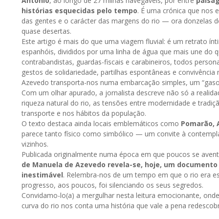
António
, ao longo de 27 milhas navegáveis, por entre
paisag
histórias esquecidas pelo tempo
. É uma crónica que nos e
das gentes e o carácter das margens do rio — ora donzelas de o
quase desertas.
Este artigo é mais do que uma viagem fluvial: é um retrato ín
espanhóis, divididos por uma linha de água que mais une do
contrabandistas, guardas-fiscais e carabineiros, todos perso
gestos de solidariedade, partilhas espontâneas e convivência n
Azevedo transporta-nos numa embarcação simples, um “gasol
Com um olhar apurado, a jornalista descreve não só a reali
riqueza natural do rio, as tensões entre modernidade e tradiç
transporte e nos hábitos da população.
O texto destaca ainda locais emblemáticos como
Pomarão, 
parece tanto físico como simbólico — um convite à contemp
vizinhos.
Publicada originalmente numa época em que poucos se avent
de Manuela de Azevedo revela-se, hoje, um documento d
inestimável
. Relembra-nos de um tempo em que o rio era es
progresso, aos poucos, foi silenciando os seus segredos.
Convidamo-lo(a) a mergulhar nesta leitura emocionante, ond
curva do rio nos conta uma história que vale a pena redescobri