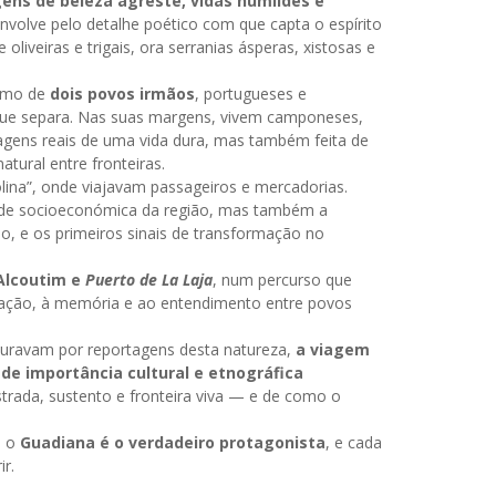
ens de beleza agreste, vidas humildes e
nvolve pelo detalhe poético com que capta o espírito
liveiras e trigais, ora serranias ásperas, xistosas e
timo de
dois povos irmãos
, portugueses e
 que separa. Nas suas margens, vivem camponeses,
nagens reais de uma vida dura, mas também feita de
atural entre fronteiras.
ina”, onde viajavam passageiros e mercadorias.
dade socioeconómica da região, mas também a
ão, e os primeiros sinais de transformação no
Alcoutim e
Puerto de La Laja
, num percurso que
lação, à memória e ao entendimento entre povos
uravam por reportagens desta natureza,
a viagem
e importância cultural e etnográfica
trada, sustento e fronteira viva — e de como o
e o
Guadiana é o verdadeiro protagonista
, e cada
r.