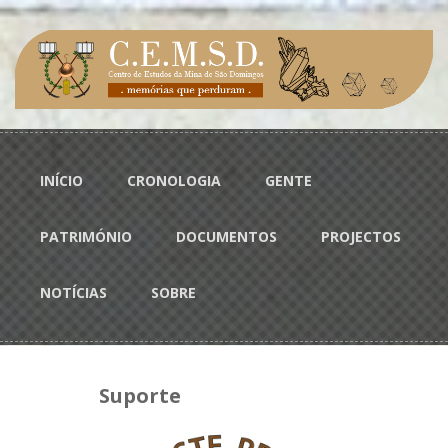
Passar para o conteúdo principal
Menu principal
INÍCIO
CRONOLOGIA
GENTE
PATRIMÓNIO
DOCUMENTOS
PROJECTOS
NOTÍCIAS
SOBRE
Suporte