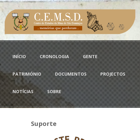
Passar para o conteúdo principal
Menu principal
INÍCIO
CRONOLOGIA
GENTE
PATRIMÓNIO
DOCUMENTOS
PROJECTOS
NOTÍCIAS
SOBRE
Suporte