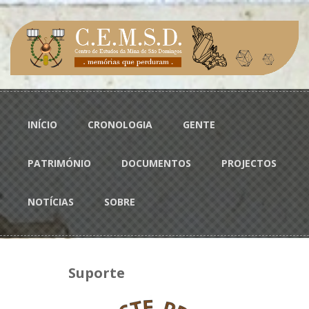
Passar para o conteúdo principal
Menu principal
INÍCIO
CRONOLOGIA
GENTE
PATRIMÓNIO
DOCUMENTOS
PROJECTOS
NOTÍCIAS
SOBRE
Suporte