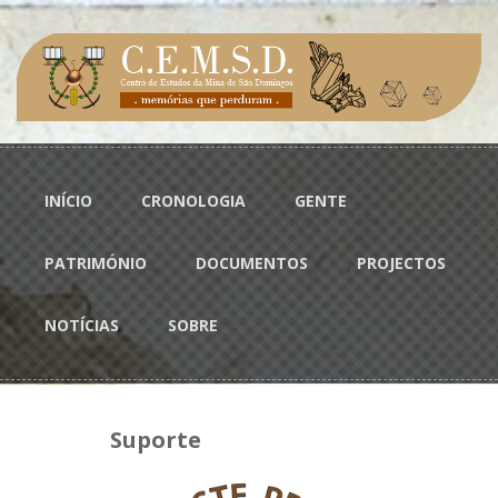
Passar para o conteúdo principal
Menu principal
INÍCIO
CRONOLOGIA
GENTE
PATRIMÓNIO
DOCUMENTOS
PROJECTOS
NOTÍCIAS
SOBRE
Suporte