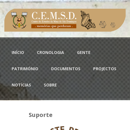
Passar para o conteúdo principal
Menu principal
INÍCIO
CRONOLOGIA
GENTE
PATRIMÓNIO
DOCUMENTOS
PROJECTOS
NOTÍCIAS
SOBRE
Suporte