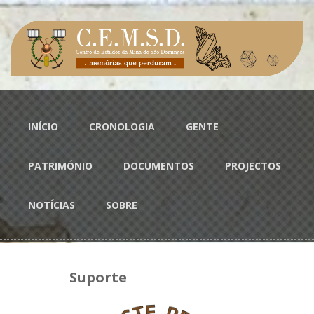
Passar para o conteúdo principal
Menu principal
INÍCIO
CRONOLOGIA
GENTE
PATRIMÓNIO
DOCUMENTOS
PROJECTOS
NOTÍCIAS
SOBRE
Suporte