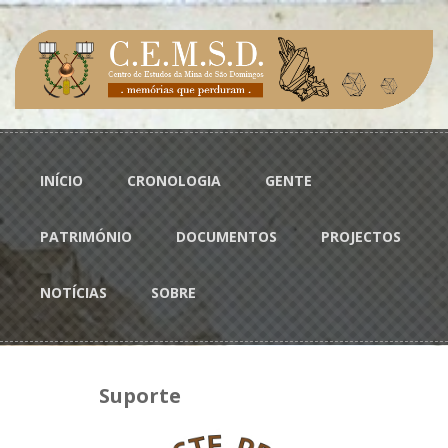
Passar para o conteúdo principal
Menu principal
INÍCIO
CRONOLOGIA
GENTE
PATRIMÓNIO
DOCUMENTOS
PROJECTOS
NOTÍCIAS
SOBRE
Suporte