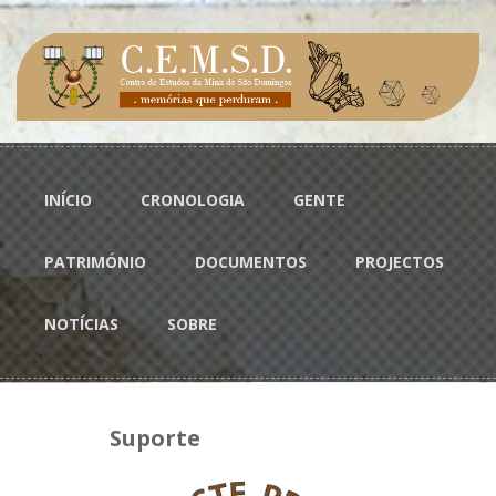
Passar para o conteúdo principal
Menu principal
INÍCIO
CRONOLOGIA
GENTE
PATRIMÓNIO
DOCUMENTOS
PROJECTOS
NOTÍCIAS
SOBRE
Suporte