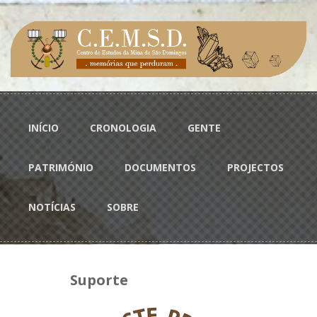
Passar para o conteúdo principal
Menu principal
INÍCIO
CRONOLOGIA
GENTE
PATRIMÓNIO
DOCUMENTOS
PROJECTOS
NOTÍCIAS
SOBRE
Suporte