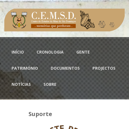
Passar para o conteúdo principal
Menu principal
INÍCIO
CRONOLOGIA
GENTE
PATRIMÓNIO
DOCUMENTOS
PROJECTOS
NOTÍCIAS
SOBRE
Suporte