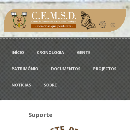
Passar para o conteúdo principal
Menu principal
INÍCIO
CRONOLOGIA
GENTE
PATRIMÓNIO
DOCUMENTOS
PROJECTOS
NOTÍCIAS
SOBRE
Suporte