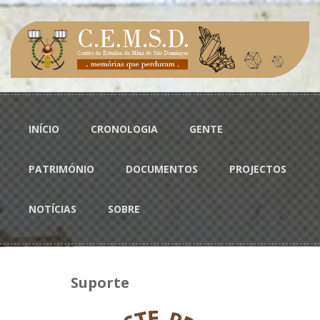
Passar para o conteúdo principal
Menu principal
INÍCIO
CRONOLOGIA
GENTE
PATRIMÓNIO
DOCUMENTOS
PROJECTOS
NOTÍCIAS
SOBRE
Suporte