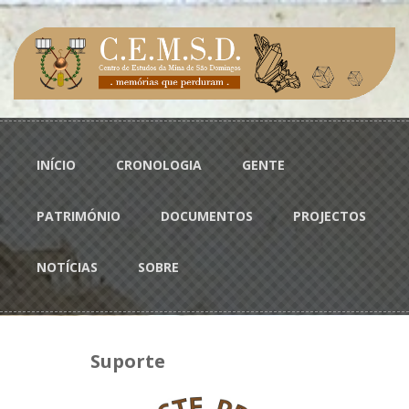
Passar para o conteúdo principal
Menu principal
INÍCIO
CRONOLOGIA
GENTE
PATRIMÓNIO
DOCUMENTOS
PROJECTOS
NOTÍCIAS
SOBRE
Suporte