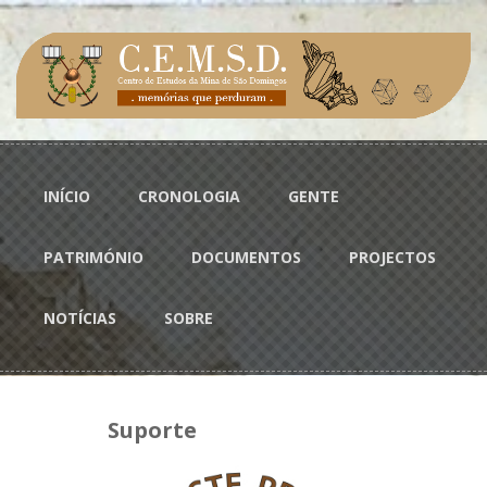
Passar para o conteúdo principal
Menu principal
INÍCIO
CRONOLOGIA
GENTE
PATRIMÓNIO
DOCUMENTOS
PROJECTOS
NOTÍCIAS
SOBRE
Suporte