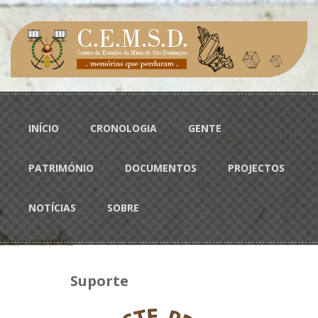
Passar para o conteúdo principal
Menu principal
INÍCIO
CRONOLOGIA
GENTE
PATRIMÓNIO
DOCUMENTOS
PROJECTOS
NOTÍCIAS
SOBRE
Suporte