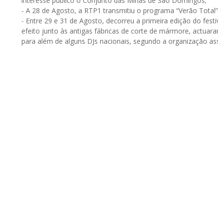
interesse público o Conjunto das Minas de São Domingos;
- A 28 de Agosto, a RTP1 transmitiu o programa “Verão Total
- Entre 29 e 31 de Agosto, decorreu a primeira edição do festi
efeito junto às antigas fábricas de corte de mármore, actuar
para além de alguns DJs nacionais, segundo a organização as