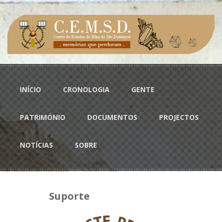
Passar para o conteúdo principal
Menu principal
INÍCIO
CRONOLOGIA
GENTE
PATRIMÓNIO
DOCUMENTOS
PROJECTOS
NOTÍCIAS
SOBRE
Suporte